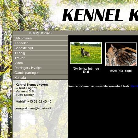
8. august 2026
Velkommen
Kennelen
Seneste Nyt
Til salg
Tæver
Video
Parringer / Hvalpe
(00) Jenka Jubii og
(000) Pila- Yogo
Enzi
Gamle parringer
Kontakt
Kennel Kongeskoven
PostcardViewer requires Macromedia Flash.
Get 
v/ Kurt Enghoff
Ventevej 3 B
4050 Skibby
Mobiltlf: +45 51 92 45 40
kongeskoven@adjutor.dk