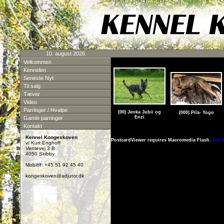
10. august 2026
Velkommen
Kennelen
Seneste Nyt
Til salg
Tæver
Video
Parringer / Hvalpe
(00) Jenka Jubii og
(000) Pila- Yogo
Enzi
Gamle parringer
Kontakt
Kennel Kongeskoven
PostcardViewer requires Macromedia Flash.
Get 
v/ Kurt Enghoff
Ventevej 3 B
4050 Skibby
Mobiltlf: +45 51 92 45 40
kongeskoven@adjutor.dk