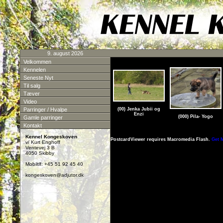
9. august 2026
Velkommen
Kennelen
Seneste Nyt
Til salg
Tæver
Video
Parringer / Hvalpe
(00) Jenka Jubii og
Enzi
(000) Pila- Yogo
Gamle parringer
Kontakt
Kennel Kongeskoven
PostcardViewer requires Macromedia Flash.
Get 
v/ Kurt Enghoff
Ventevej 3 B
4050 Skibby
Mobiltlf: +45 51 92 45 40
kongeskoven@adjutor.dk